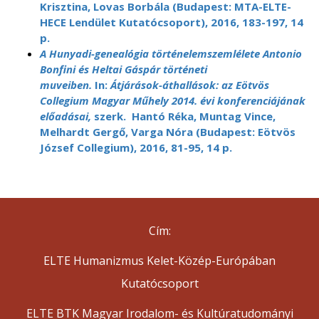
Krisztina, Lovas Borbála (Budapest: MTA-ELTE-
HECE Lendület Kutatócsoport), 2016, 183-197, 14
p.
A Hunyadi-genealógia történelemszemlélete Antonio
Bonfini és Heltai Gáspár történeti
muveiben.
In:
Átjárások-áthallások: az Eötvös
Collegium Magyar Műhely 2014. évi konferenciájának
előadásai,
szerk. Hantó Réka, Muntag Vince,
Melhardt Gergő, Varga Nóra (Budapest: Eötvös
József Collegium), 2016, 81-95, 14 p.
Cím:
ELTE Humanizmus Kelet-Közép-Európában
Kutatócsoport
ELTE BTK Magyar Irodalom- és Kultúratudományi