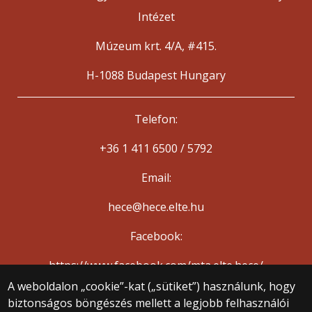
Intézet
Múzeum krt. 4/A, #415.
H-1088 Budapest Hungary
Telefon:
+36 1 411 6500 / 5792
Email:
hece@hece.elte.hu
Facebook:
https://www.facebook.com/mta.elte.hece/
A weboldalon „cookie”-kat („sütiket”) használunk, hogy
biztonságos böngészés mellett a legjobb felhasználói
© 2025 Eötvös Loránd Tudományegyetem