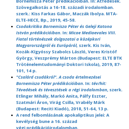
Bornemisza Péter prédikációiban. In: Átfedések.
Szövegalkotás a 16-18. századi irodalomban.
szerk.: Kiss Farkas Gábor, Maczák Ibolya. MTA-
ELTE-HECE, Bp., 2019, 45-58.
Csodakritika Bornemisza Péter és Geleji Katona
István prédikációiban
. In:
Micae Mediaevales VIII.
Fiatal történészek dolgozatai a középkori
Magyarországról és Európáról,
szerk. Kis Iván,
Kozák-Kígyóssy Szabolcs László, Veres Kristóf
György, Veszprémy Márton (Budapest: ELTE BTK
Tröténelemtudományi Doktori Iskola), 2019, 87-
101, 14 p.
"Csalárd csudákról". A csoda értelmezései
Bornemisza Péter prédikációiban
. In:
tév/hit:
Tévedések és tévesztések a régi irodalomban
, szerk.
Etlinger Mihály, Markó Anita, Pálfy Eszter,
Szatmári Áron, Virág Csilla, Vrabély Márk
(Budapest: Reciti Kiadó), 2018, 51-64, 13 p.
A rend felbomlásának apokaliptikus jelei: A
kevélység bune a 16. század
végi prédikációirodalomban.