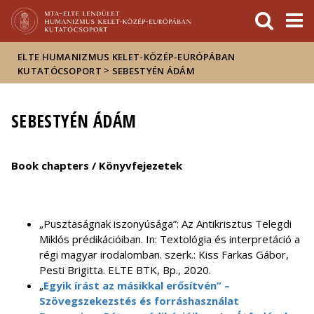
Események
ELTE a
Hírek
sajtóban
ELTE HUMANIZMUS KELET-KÖZÉP-EURÓPÁBAN
>
KUTATÓCSOPORT
SEBESTYÉN ÁDÁM
SEBESTYÉN ÁDÁM
Book chapters / Könyvfejezetek
„Pusztaságnak iszonyúsága”: Az Antikrisztus Telegdi
Miklós prédikációiban. In: Textológia és interpretáció a
régi magyar irodalomban. szerk.: Kiss Farkas Gábor,
Pesti Brigitta. ELTE BTK, Bp., 2020.
„
Egyik írást az másikkal erősítvén” –
Szövegszekezstés és forráshasználat