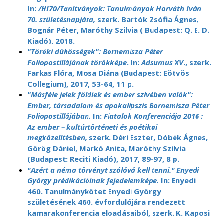
In:
/HI70/Tanítványok: Tanulmányok Horváth Iván
70. születésnapjára,
szerk. Bartók Zsófia Ágnes,
Bognár Péter, Maróthy Szilvia ( Budapest: Q. E. D.
Kiadó), 2018.
"Töröki dühösségek": Bornemisza Péter
Foliopostillájának törökképe
. In:
Adsumus XV
., szerk.
Farkas Flóra, Mosa Diána (Budapest: Eötvös
Collegium), 2017, 53-64, 11 p.
"Másféle jelek földiek és ember szívében valók":
Ember, társadalom és apokalipszis Bornemisza Péter
Foliopostillájában.
In:
Fiatalok Konferenciája 2016 :
Az ember – kultúrtörténeti és poétikai
megközelítésben,
szerk. Déri Eszter, Dóbék Ágnes,
Görög Dániel, Markó Anita, Maróthy Szilvia
(Budapest: Reciti Kiadó), 2017, 89-97, 8 p.
"Azért a néma törvényt szólóvá kell tenni." Enyedi
György prédikációinak fejedelemképe.
In: Enyedi
460. Tanulmánykötet Enyedi György
születésének 460. évfordulójára rendezett
kamarakonferencia eloadásaiból, szerk. K. Kaposi