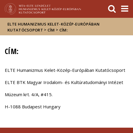
Események
ELTE a
Hírek
sajtóban
ELTE HUMANIZMUS KELET-KÖZÉP-EURÓPÁBAN
>
>
KUTATÓCSOPORT
CÍM
CÍM:
CÍM:
ELTE Humanizmus Kelet-Közép-Európában Kutatócsoport
ELTE BTK Magyar Irodalom- és Kultúratudományi Intézet
Múzeum krt. 4/A, #415.
H-1088 Budapest Hungary