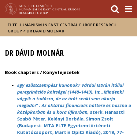
FIXME:token.header.mai
FIXME:token.header.cal
FIXME:token.header.abou
ELTE HUMANISM IN EAST CENTRAL EUROPE RESEARCH
>
GROUP
DR DÁVID MOLNÁR
DR DÁVID MOLNÁR
Book chapters / Könyvfejezetek
Egy ezüstcsempész kanonok? Várdai István itáliai
peregrinációs költségei (1448–1449).
In:
„Mindenki
vágyik a tudásra, de az árát senki sem akarja
megadni” : Az oktatás financiális háttere és haszna a
középkorban és a kora újkorban,
szerk. Haraszti
Szabó Péter, Kelényi Borbála, Simon Zsolt
(Budapest: MTA-ELTE Egyetemtörténeti
Kutatócsoport, Martin Opitz Kiadó), 2019, 77-