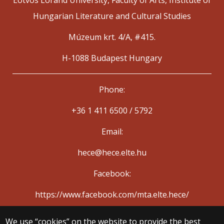
Eötvös Loránd University, Faculty of Arts, Institute of
Hungarian Literature and Cultural Studies
Múzeum krt. 4/A, #415.
H-1088 Budapest Hungary
Phone:
+36 1 411 6500 / 5792
Email:
hece@hece.elte.hu
Facebook:
https://www.facebook.com/mta.elte.hece/
We use “cookies” on the website to provide the best
© 2025 Eötvös Loránd University