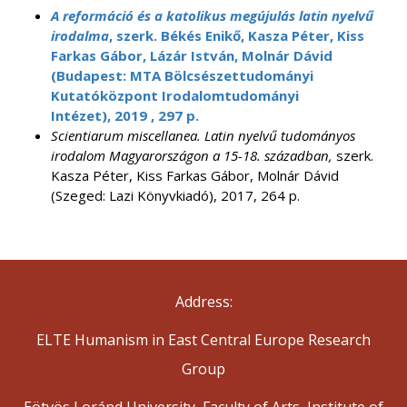
A reformáció és a katolikus megújulás latin nyelvű
irodalma
, szerk. Békés Enikő, Kasza Péter, Kiss
Farkas Gábor, Lázár István, Molnár Dávid
(Budapest: MTA Bölcsészettudományi
Kutatóközpont Irodalomtudományi
Intézet), 2019 , 297 p.
Scientiarum miscellanea. Latin nyelvű tudományos
irodalom Magyarországon a 15-18. században,
szerk.
Kasza Péter, Kiss Farkas Gábor, Molnár Dávid
(Szeged: Lazi Könyvkiadó), 2017, 264 p.
Address:
ELTE Humanism in East Central Europe Research
Group