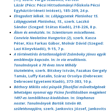
Lázár (Pécs: Pécsi Hittudományi Főiskola Pécsi
Egyháztörténeti Intézet), 185-209, 24 p.
Elragadott lelkek.
In:
Lábjegyzetek Platónhoz 15.
Lábjegyzetek Platónhoz, 15.
, szerk. Laczkó
Sándor (Szeged: Státus Kiadó), 218-226, 8 p.
Álom és emésztés.
In:
Scientiarum miscellanea.
Convivia Neolatina Hungarica (2)
, szerk. Kasza
Péter, Kiss Farkas Gábor, Molnár Dávid (Szeged:
Lazi Könyvkiadó), 9-15, 7 p.
A történetírás ártatlanságáról Zsámboky János egyik
emblémája kapcsán.
In:
In via eruditionis.
Tanulmányok a 70 éves Imre Mihály
tiszteletére,
szerk. Bitskey István, Fazakas Gergely
Tamás, Luffy Katalin, Száraz Orsolya (Debrecen:
Debreceni Egyetemi Kiadó), 373-383, 10 p.
Báthory Miklós váci püspök filozófiai műveltségének
lehetséges nyomai egy Ficino fordításában megjelent
1497-es Iamblikhosz-kiadásban.
In:
Stephanus
noster. Tanulmányok Bartók István 60.
születésnapjára,
szerk. Jankovics József, Jankovits