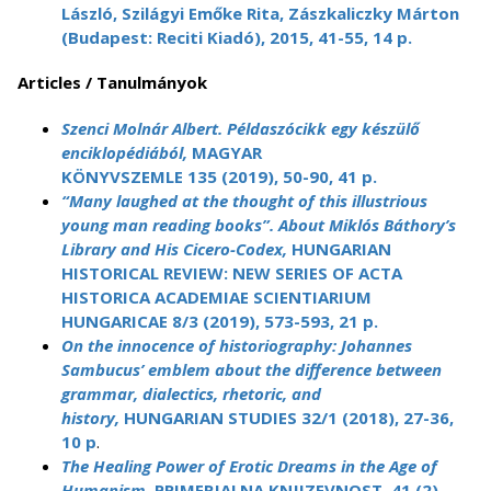
László, Szilágyi Emőke Rita, Zászkaliczky Márton
(Budapest: Reciti Kiadó), 2015, 41-55, 14 p.
Articles / Tanulmányok
Szenci Molnár Albert. Példaszócikk egy készülő
enciklopédiából,
MAGYAR
KÖNYVSZEMLE 135 (2019), 50-90, 41 p.
“Many laughed at the thought of this illustrious
young man reading books”. About Miklós Báthory’s
Library and His Cicero-Codex,
HUNGARIAN
HISTORICAL REVIEW: NEW SERIES OF ACTA
HISTORICA ACADEMIAE SCIENTIARIUM
HUNGARICAE 8/3 (2019), 573-593, 21 p.
On the innocence of historiography: Johannes
Sambucus’ emblem about the difference between
grammar, dialectics, rhetoric, and
history,
HUNGARIAN STUDIES 32/1 (2018), 27-36,
10 p
.
The Healing Power of Erotic Dreams in the Age of
Humanism.
PRIMERJALNA KNJIZEVNOST, 41 (2).