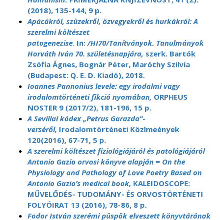
(2018), 135-144, 9 p.
Apácákról, szüzekről, özvegyekről és hurkákról: A
szerelmi költészet
patogenezise
. In:
/HI70/Tanítványok. Tanulmányok
Horváth Iván 70. születésnapjára,
szerk. Bartók
Zsófia Ágnes, Bognár Péter, Maróthy Szilvia
(Budapest: Q. E. D. Kiadó), 2018.
Ioannes Pannonius levele: egy irodalmi vagy
irodalomtörténeti fikció nyomában,
ORPHEUS
NOSTER 9 (2017/2), 181-196, 15 p.
A Sevillai kódex „Petrus Garazda”-
verséről,
Irodalomtörténeti Közlmeények
120(2016), 67-71, 5 p.
A szerelmi költészet fiziológiájáról és patológiájáról
Antonio Gazio orvosi könyve alapján = On the
Physiology and Pathology of Love Poetry Based on
Antonio Gazio’s medical book,
KALEIDOSCOPE:
MŰVELŐDÉS- TUDOMÁNY- ÉS ORVOSTÖRTÉNETI
FOLYÓIRAT 13 (2016), 78-86, 8 p.
Fodor István szerémi püspök elveszett könyvtárának