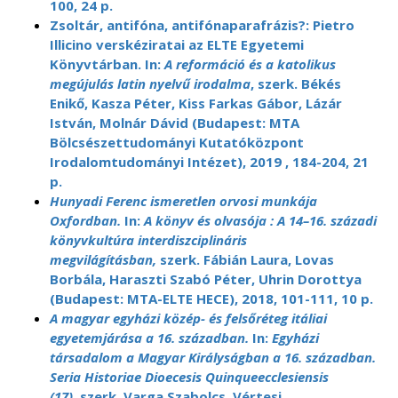
100, 24 p.
Zsoltár, antifóna, antifónaparafrázis?: Pietro
Illicino verskéziratai az ELTE Egyetemi
Könyvtárban. In:
A reformáció és a katolikus
megújulás latin nyelvű irodalma
, szerk. Békés
Enikő, Kasza Péter, Kiss Farkas Gábor, Lázár
István, Molnár Dávid (Budapest: MTA
Bölcsészettudományi Kutatóközpont
Irodalomtudományi Intézet), 2019 , 184-204, 21
p.
Hunyadi Ferenc ismeretlen orvosi munkája
Oxfordban.
In:
A könyv és olvasója : A 14–16. századi
könyvkultúra interdiszciplináris
megvilágításban,
szerk. Fábián Laura, Lovas
Borbála, Haraszti Szabó Péter, Uhrin Dorottya
(Budapest: MTA-ELTE HECE), 2018, 101-111, 10 p.
A magyar egyházi közép- és felsőréteg itáliai
egyetemjárása a 16. században.
In:
Egyházi
társadalom a Magyar Királyságban a 16. században.
Seria Historiae Dioecesis Quinqueecclesiensis
(17),
szerk. Varga Szabolcs, Vértesi