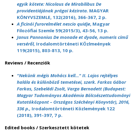
egyik kötete: Nicolaus de Mirabilibus De
providentiájának prágai kézirata.
MAGYAR
KÖNYVSZEMLE, 132(2016), 366-367, 2 p.
A ficinói furorelmélet nescio quidje
, Magyar
Filozófiai Szemle 59(2015/3), 43-56, 13 p.
Janus Pannonius De monade et dyade, numeris című
verséről,
Irodalomtörténeti KÖzlmeények
119(2015), 803-813, 10 p.
Reviews / Recenziók
"Nekünk mégis Mohács kell..." II. Lajos rejtélyes
halála és különböző temetései, szerk. Farkas Gábor
Farkas, Szebelédi Zsolt, Varga Bernadett (Budapest:
Magyar Tudományos Akadémia Bölcsészettudományi
Kutatóközpont – Országos Széchényi Könyvtár), 2016,
336 p.,
Irodalomtörténeti Közlemények 122
(2018), 391-397, 7 p.
Edited books / Szerkesztett kötetek