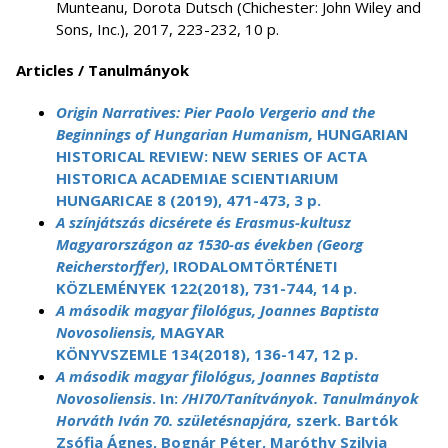
Munteanu, Dorota Dutsch (Chichester: John Wiley and
Sons, Inc.), 2017, 223-232, 10 p.
Articles / Tanulmányok
Origin Narratives: Pier Paolo Vergerio and the
Beginnings of Hungarian Humanism,
HUNGARIAN
HISTORICAL REVIEW: NEW SERIES OF ACTA
HISTORICA ACADEMIAE SCIENTIARIUM
HUNGARICAE 8 (2019), 471-473, 3 p.
A színjátszás dicsérete és Erasmus-kultusz
Magyarországon az 1530-as években (Georg
Reicherstorffer)
, IRODALOMTÖRTÉNETI
KÖZLEMÉNYEK 122(2018), 731-744, 14 p.
A második magyar filológus, Joannes Baptista
Novosoliensis,
MAGYAR
KÖNYVSZEMLE 134(2018), 136-147, 12 p.
A második magyar filológus, Joannes Baptista
Novosoliensis
. In:
/HI70/Tanítványok. Tanulmányok
Horváth Iván 70. születésnapjára,
szerk. Bartók
Zsófia Ágnes, Bognár Péter, Maróthy Szilvia