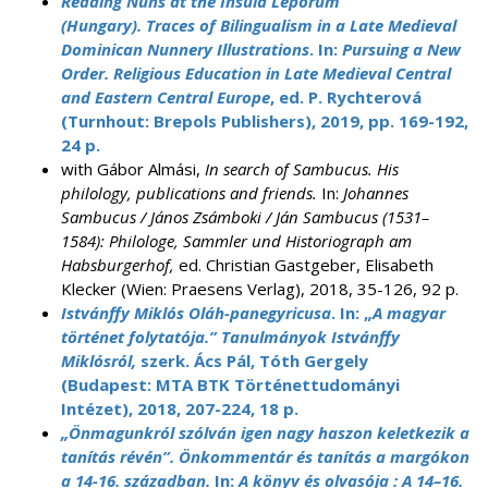
Reading Nuns at the Insula Leporum
(Hungary). Traces of Bilingualism in a Late Medieval
Dominican Nunnery Illustrations
. In:
Pursuing a New
Order. Religious Education in Late Medieval Central
and Eastern Central Europe
, ed. P. Rychterová
(Turnhout: Brepols Publishers), 2019, pp. 169-192,
24 p.
with Gábor Almási,
In search of Sambucus. His
philology, publications and friends.
In:
Johannes
Sambucus / János Zsámboki / Ján Sambucus (1531–
1584): Philologe, Sammler und Historiograph am
Habsburgerhof,
ed. Christian Gastgeber, Elisabeth
Klecker (Wien: Praesens Verlag), 2018, 35-126, 92 p.
Istvánffy Miklós Oláh-panegyricusa
. In: „
A magyar
történet folytatója.” Tanulmányok Istvánffy
Miklósról,
szerk. Ács Pál, Tóth Gergely
(Budapest: MTA BTK Történettudományi
Intézet), 2018, 207-224, 18 p.
„Önmagunkról szólván igen nagy haszon keletkezik a
tanítás révén”. Önkommentár és tanítás a margókon
a 14-16. században.
In:
A könyv és olvasója : A 14–16.