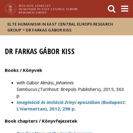
FIXME:token.header.mai
FIXME:token.header.cal
FIXME:token.header.abou
ELTE HUMANISM IN EAST CENTRAL EUROPE RESEARCH
>
GROUP
DR FARKAS GÁBOR KISS
DR FARKAS GÁBOR KISS
Books / Könyvek
with Gábor Almási,
Johannes
Sambucus
(Turnhout: Brepols Publishers), 2015, 363
p.
Imagináció és imitáció Zrínyi eposzában
(Budapest:
L'Harmattan), 2012, 298 p.
Book chapters / Könyvfejezetek