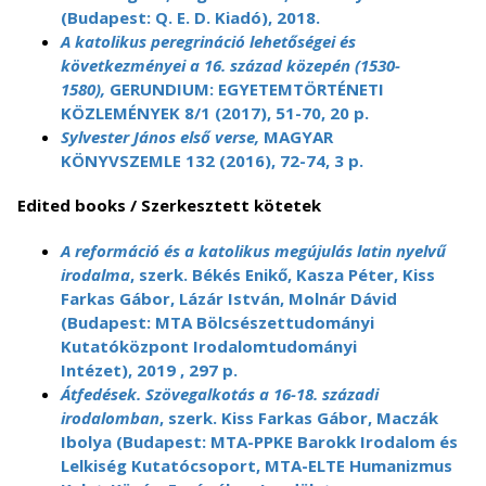
(Budapest: Q. E. D. Kiadó), 2018.
A katolikus peregrináció lehetőségei és
következményei a 16. század közepén (1530-
1580),
GERUNDIUM: EGYETEMTÖRTÉNETI
KÖZLEMÉNYEK 8/1 (2017), 51-70, 20 p.
Sylvester János első verse,
MAGYAR
KÖNYVSZEMLE 132 (2016), 72-74, 3 p.
Edited books / Szerkesztett kötetek
A reformáció és a katolikus megújulás latin nyelvű
irodalma
, szerk. Békés Enikő, Kasza Péter, Kiss
Farkas Gábor, Lázár István, Molnár Dávid
(Budapest: MTA Bölcsészettudományi
Kutatóközpont Irodalomtudományi
Intézet), 2019 , 297 p.
Átfedések. Szövegalkotás a 16-18. századi
irodalomban
, szerk. Kiss Farkas Gábor, Maczák
Ibolya (Budapest: MTA-PPKE Barokk Irodalom és
Lelkiség Kutatócsoport, MTA-ELTE Humanizmus