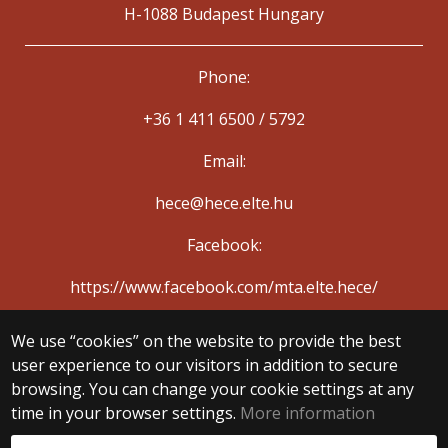
H-1088 Budapest Hungary
Phone:
+36 1 411 6500 / 5792
Email:
hece@hece.elte.hu
Facebook:
https://www.facebook.com/mta.elte.hece/
We use “cookies” on the website to provide the best
© 2025 Eötvös Loránd University
user experience to our visitors in addition to secure
All rights reserved.
browsing. You can change your cookie settings at any
H-1053 Budapest, Egyetem tér 1–3.
T: +36-1-411-6500
time in your browser settings.
More information
Web development: