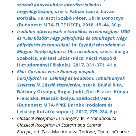
századi könyvkultúra interdiszciplináris
megvilágításban,
szerk. Fábián Laura, Lovas
Borbála, Haraszti Szabó Péter, Uhrin Dorottya
(Budapest: MTA-ELTE HECE), 2018, 15-44, 30 p.
Irodalmi útkeresések a katolikus értelmiségben 1530
és 1580 között: négy pályafutás és tanulságai: Négy
pályafutás és tanulságai.
In:
Egyházi társadalom a
Magyar Királyságban a 16. században,
szerk. Varga
Szabolcs, Vértesi Lázár (Pécs: Pécsi Püspöki
Hittudományi Főiskola), 2017, 331-371, 41 p.
Elias Corvinus verse Radéczy püspök
hársfájáról.
In:
Lelkiség és irodalom. Tanulmányok
Szelestei N. László tiszteletére,
szerk. Bajáki Rita,
Báthory Orsolya, Bogár Judit, Déri Eszter, Kónya
Franciska, Maczák Ibolya, Szádoczki Vera
(Budapest: MTA-PPKE Barokk Irodalom és
Lelkiség Kutatócsoport), 2017, 279-284, 6 p.
Classical Reception in Hungary
. In:
A Handbook to
Classical Reception in Eastern and Central
Europe,
ed. Zara Martirosova Torlone, Dana LaCourse