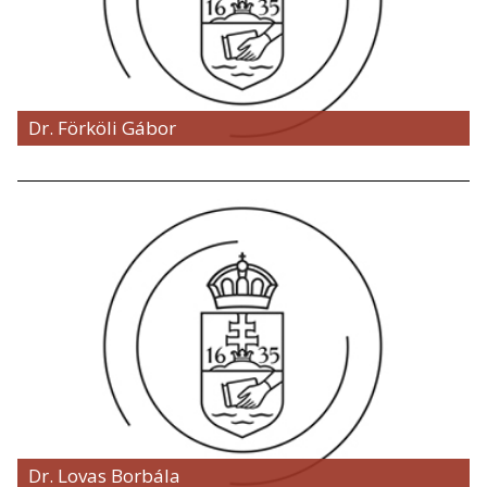
Dr. Förköli Gábor
Dr. Lovas Borbála