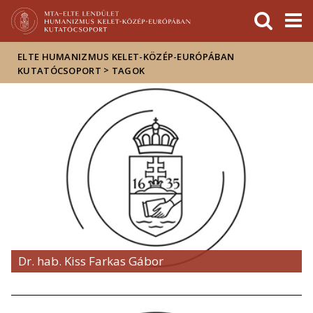
Események
ELTE a
Hírek
sajtóban
ELTE HUMANIZMUS KELET-KÖZÉP-EURÓPÁBAN
>
KUTATÓCSOPORT
TAGOK
Dr. hab. Kiss Farkas Gábor