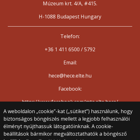
Múzeum krt. 4/A, #415.
H-1088 Budapest Hungary
Telefon:
+36 1 411 6500 / 5792
Email:
hece@hece.elte.hu
Facebook:
https://www.facebook.com/mta.elte.hece/
A weboldalon „cookie”-kat („sütiket”) használunk, hogy
biztonságos böngészés mellett a legjobb felhasználói
© 2025 Eötvös Loránd Tudományegyetem
élményt nyújthassuk látogatóinknak. A cookie-
Minden jog fenntartva.
1053 Budapest, Egyetem tér 1–3.
beállítások bármikor megváltoztathatók a böngésző