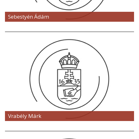
Sebestyén Ádám
Vrabély Márk